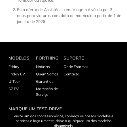
Tomador da Apólice.
Esta oferta de Assistência em Viagem é válida por 3
anos para viaturas com data de matrícula a partir de 1 de
janeiro de 2026
MODELOS
FORTHING
SUPORTE
Friday
Notícias
Onde Estamos
Friday EV
Quem Somos
Contacto
U-Tour
Garantias
S7 EV
Marcação de
Serviço
MARQUE UM TEST-DRIVE
Visite um dos concessionários, conheça os nossos modelos e
serviços e faça um test-drive a qualquer um dos modelos
disponíveis.