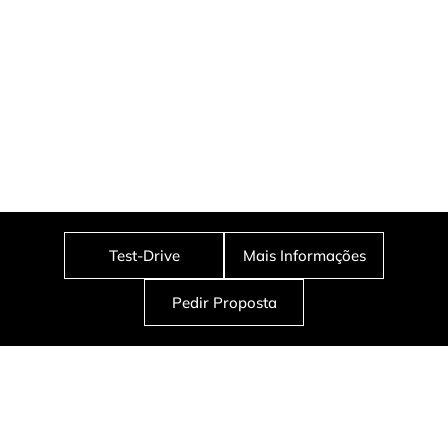
Test-Drive
Mais Informações
Pedir Proposta
Desde
28.750€
*
+ IVA