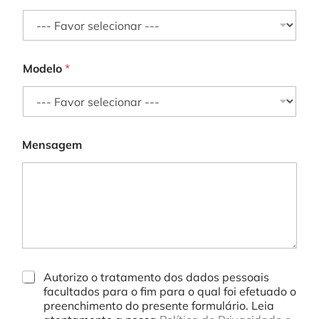
Modelo
*
Mensagem
*
G
Autorizo o tratamento dos dados pessoais
p
D
facultados para o fim para o qual foi efetuado o
e
P
preenchimento do presente formulário. Leia
r
R