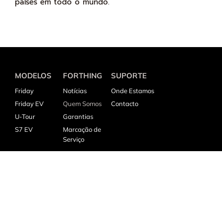
países em todo o mundo.
MODELOS
FORTHING
SUPORTE
Friday
Notícias
Onde Estamos
Friday EV
Quem Somos
Contacto
U-Tour
Garantias
S7 EV
Marcação de
Serviço
MARQUE UM TEST-DRIVE
Visite um dos concessionários, conheça os nossos modelos e
serviços e faça um test-drive a qualquer um dos modelos
disponíveis.
Marcar Test-Drive