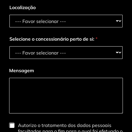
Localização
Selecione o concessionário perto de si:
*
*
Mensagem
d
i
v
u
l
g
a
ç
õ
e
G
Autorizo o tratamento dos dados pessoais
s
D
facultados para o fim para o qual foi efetuado o