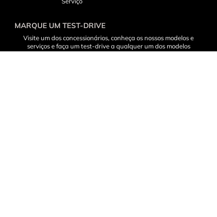
Serviço
MARQUE UM TEST-DRIVE
Visite um dos concessionários, conheça os nossos modelos e
serviços e faça um test-drive a qualquer um dos modelos
disponíveis.
Marcar Test-Drive
Arbitragem de Conflitos
Livro de Reclamações Eletrónico